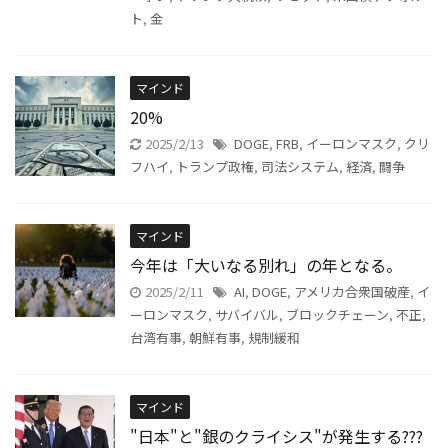
ト
,
金
マインド
20%
2025/2/13
DOGE
,
FRB
,
イーロンマスク
,
クリ
フハイ
,
トランプ政権
,
司法システム
,
経済
,
闘争
マインド
今年は「大いなる別れ」の年となる。
2025/2/11
AI
,
DOGE
,
アメリカ合衆国破産
,
イ
ーロンマスク
,
サバイバル
,
ブロックチェーン
,
不正
,
台湾有事
,
朝鮮有事
,
規制緩和
マインド
"日本"と"銀のクライシス"が発生する???