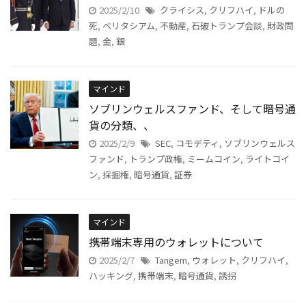
2025/2/10
クライシス
,
クリフハイ
,
ドルの
死
,
ベリタシアム
,
不動産
,
石破トランプ会談
,
財政問
題
,
金
,
銀
マインド
ソブリンウェルスファンド、そして暗号通
貨の分類、、
2025/2/9
SEC
,
コモデティ
,
ソブリンウェルス
ファンド
,
トランプ政権
,
ミームコイン
,
ライトコイ
ン
,
採掘権
,
暗号通貨
,
証券
マインド
携帯端末専用のウォレットについて
2025/2/7
Tangem
,
ウォレット
,
クリフハイ
,
ハッキング
,
携帯端末
,
暗号通貨
,
誘拐