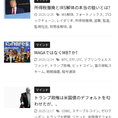
所得税撤廃とIRS解体の本当の狙いとは?
2025/2/25
IRS解体
,
フォートノックス
,
ブロ
ックチェーン
,
レイダリオ
,
所得税撤廃
,
盗難
,
監査
,
監視社会
,
財務省解体
,
金
マインド
MAGAではなくMBTか?
2025/2/24
BTC
,
ETF
,
LTC
,
ソブリンウェルス
ファンド
,
トランプ政権
,
ビットコイン
,
富の移転ス
キーム
,
戦略備蓄
,
暗号通貨
マインド
トランプ政権は米国債のデフォルトを匂
わせたが、、
2025/2/17
CDBC
,
ステーブルコイン
,
ゼロク
ーポン
,
トランプ大統領
,
リセット
,
米国債デフォル