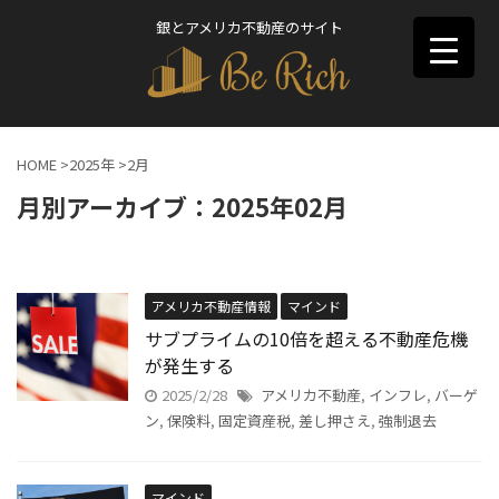
銀とアメリカ不動産のサイト
HOME
>
2025年
>
2月
月別アーカイブ：2025年02月
アメリカ不動産情報
マインド
サブプライムの10倍を超える不動産危機
が発生する
2025/2/28
アメリカ不動産
,
インフレ
,
バーゲ
ン
,
保険料
,
固定資産税
,
差し押さえ
,
強制退去
マインド