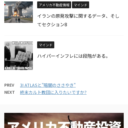
アメリカ不動産情報
マインド
イランの原発攻撃に関するデータ、そし
てセクション8
マインド
ハイパーインフレには段階がある。
PREV
3I ATLASと"暗闇のささやき"
NEXT
終末カルト教団に入りたいですか?