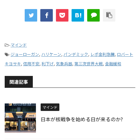
-
マインド
-
ジョーローガン
,
ハリケーン
,
パンデミック
,
レポ金利急騰
,
ロバート
キヨサキ
,
信用不安
,
利下げ
,
気象兵器
,
第三次世界大戦
,
金融緩和
関連記事
マインド
日本が核戦争を始める日が来るのか?