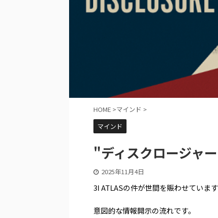
HOME
>
マインド
>
マインド
"ディスクロージャーの
2025年11月4日
3I ATLASの件が世間を賑わせて
意図的な情報開示の流れです。