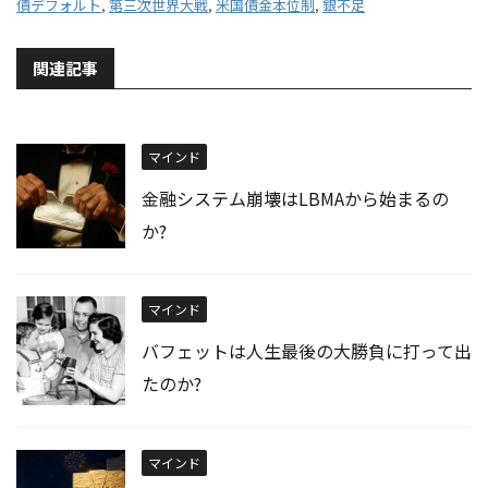
債デフォルト
,
第三次世界大戦
,
米国債金本位制
,
銀不足
関連記事
マインド
金融システム崩壊はLBMAから始まるの
か?
マインド
バフェットは人生最後の大勝負に打って出
たのか?
マインド