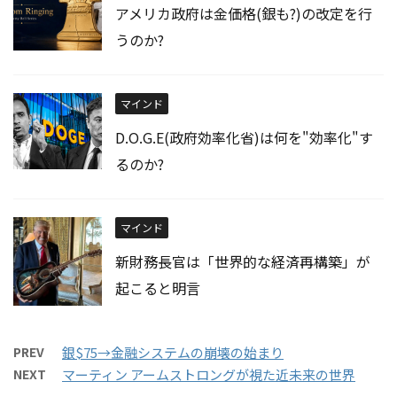
アメリカ政府は金価格(銀も?)の改定を行
うのか?
マインド
D.O.G.E(政府効率化省)は何を"効率化"す
るのか?
マインド
新財務長官は「世界的な経済再構築」が
起こると明言
PREV
銀$75→金融システムの崩壊の始まり
NEXT
マーティン アームストロングが視た近未来の世界