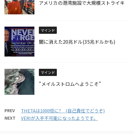
アメリカの港湾施設で大規模ストライキ
マインド
闇に消えた20兆ドル(35兆ドルかも)
マインド
"メイルストロムへようこそ"
PREV
THETAは1000倍に? (自己責任でどうぞ)
NEXT
VERIが入手不可能になったようです。