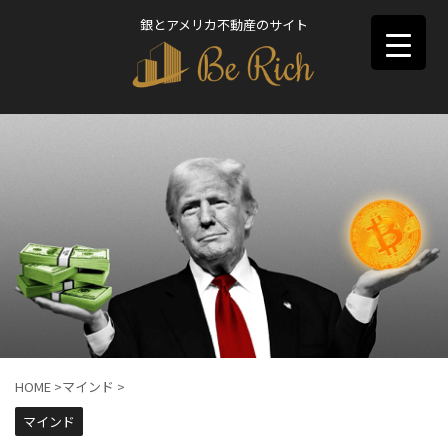
銀とアメリカ不動産のサイト
HOME
>
マインド
>
マインド