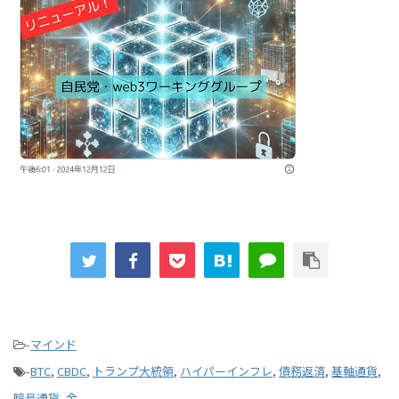
-
マインド
-
BTC
,
CBDC
,
トランプ大統領
,
ハイパーインフレ
,
債務返済
,
基軸通貨
,
暗号通貨
,
金