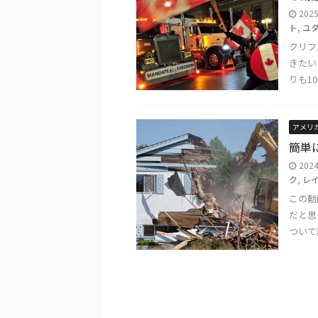
202
ト
,
ユ
クリフ
きたい
りも1
アメリ
簡単
202
ク
,
レ
この動
だと思
ついて