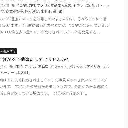
5/3/15
DOGE
,
ZPT
,
アメリカ不動産大暴落
,
トランプ政権
,
バフェッ
ダヤ
,
商業不動産
,
暗号通貨
,
米ドル
,
金
,
銀
ハイが追加でデータを公開していましたので、それらについて書
と思います。 2日前に書いた内容ですが、DOGEが公表しているよ
00-1000倍も多い量のドルが発行されていたことを発見する ...
カ不動産情報
に儲かると勘違いしていませんか?
4/9/1
FDIC
,
アメリカ不動産
,
バフェット
,
バンクオブアメリカ
,
リス
イバーデー
,
取り壊し
画は昨年広く拡散されましたが、再度見直すべき良いタイミング
います。 FDIC会合の動画が流出したもので、金融システム破綻に
話し合いをしている場面です。 発言の趣旨は以下 ...