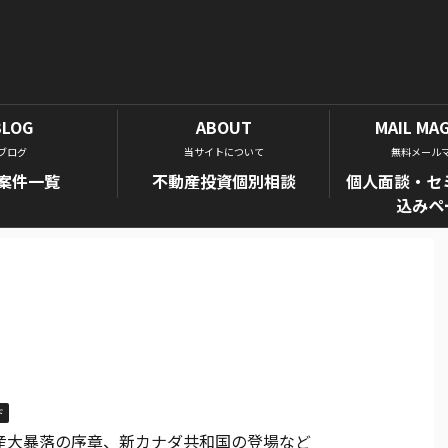
BLOG
ABOUT
MAIL MA
ブログ
当サイトについて
無料メール
案件一覧
不動産投資個別相談
個人面談・セ
込みペ
ド
産大暴落の序章、新カナダ共和国の登場など