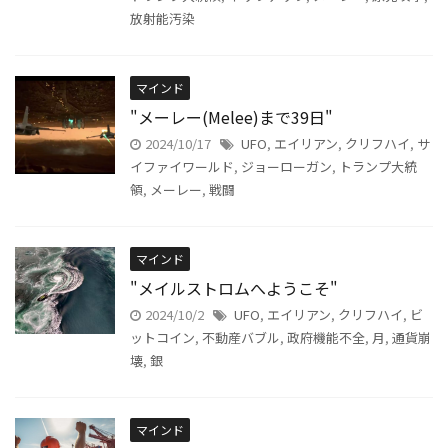
放射能汚染
マインド
"メーレー(Melee)まで39日"
2024/10/17
UFO
,
エイリアン
,
クリフハイ
,
サ
イファイワールド
,
ジョーローガン
,
トランプ大統
領
,
メーレー
,
戦闘
マインド
"メイルストロムへようこそ"
2024/10/2
UFO
,
エイリアン
,
クリフハイ
,
ビ
ットコイン
,
不動産バブル
,
政府機能不全
,
月
,
通貨崩
壊
,
銀
マインド