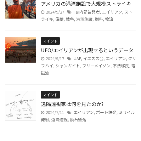
アメリカの港湾施設で大規模ストライキ
2024/9/27
FBI内部告発者
,
エイリアン
,
スト
ライキ
,
備蓄
,
戦争
,
港湾施設
,
燃料
,
物流
マインド
UFO/エイリアンが出現するというデータ
2024/9/17
UAP
,
イエズス会
,
エイリアン
,
クリ
フハイ
,
シャンガイト
,
フリーメイソン
,
不法移民
,
電
磁波
マインド
遠隔透視家は何を見たのか?
2024/7/11
エイリアン
,
ボート爆発
,
ミサイル
発射
,
遠隔透視
,
隕石墜落