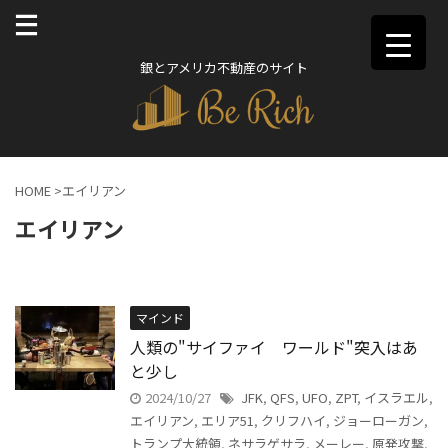
銀とアメリカ不動産のサイト
HOME
>
エイリアン
エイリアン
マインド
人類の"サイファイ ワールド"突入はあ
と少し
2024/10/27
JFK
,
QFS
,
UFO
,
ZPT
,
イスラエル
,
エイリアン
,
エリア51
,
クリフハイ
,
ジョーローガン
,
トランプ大統領
,
ネサラゲサラ
,
メーレー
,
原発攻撃
,