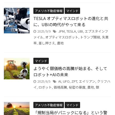
アメリカ不動産情報
マインド
TESLA オプティマスロボットの進化と共
に、UBIの時代がやって来る
2025/9/9
JPM
,
TESLA
,
UBI
,
エプスタインフ
ァイル
,
オプティマスロボット
,
トランプ関税
,
失業
率
,
差し押さえ
,
農地
マインド
ようやく銀価格の高騰が始まる、そして
ロボット+AIの未来
2025/6/5
AI
,
UFO
,
ZPT
,
エイリアン
,
クリフハ
イ
,
ロボット
,
価格高騰
,
秘密の暴露
,
農地
,
銀
アメリカ不動産情報
マインド
「規制当局がパニックになる」という警