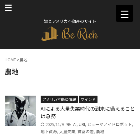
銀とアメリカ不動産のサイト
HOME
>
農地
農地
アメリカ不動産情報
マインド
AIによる大量失業時代の到来に備えること
は急務
2025/11/9
AI
,
UBI
,
ヒューマノイドロボット
,
地下資源
,
大量失業
,
貧富の差
,
農地