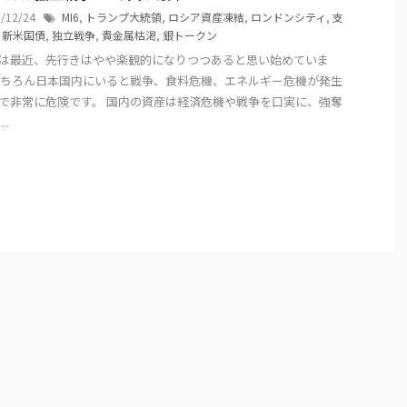
5/12/24
MI6
,
トランプ大統領
,
ロシア資産凍結
,
ロンドンシティ
,
支
,
新米国債
,
独立戦争
,
貴金属枯渇
,
銀トークン
は最近、先行きはやや楽観的になりつつあると思い始めていま
もちろん日本国内にいると戦争、食料危機、エネルギー危機が発生
で非常に危険です。 国内の資産は経済危機や戦争を口実に、強奪
..