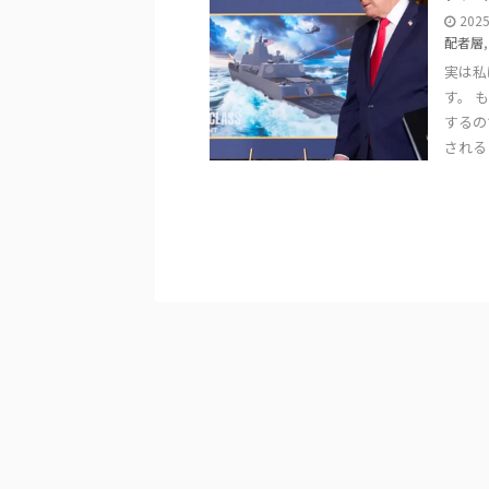
202
配者層
実は私
す。 
するの
される .