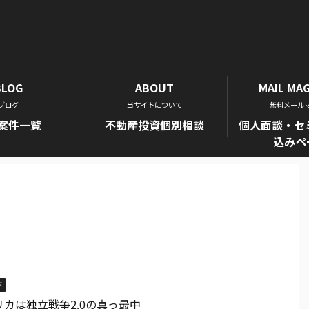
BLOG
ABOUT
MAIL MA
ブログ
当サイトについて
無料メール
案件一覧
不動産投資個別相談
個人面談・セ
込みペ
ド
リカは独立戦争2.0の真っ最中