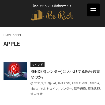
銀とアメリカ不動産のサイト
HOME
>
APPLE
APPLE
マインド
RENDER(レンダー)は大化けする暗号通貨
なのか?
2025/7/5
AI
,
AMAZON
,
APPLE
,
GPU
,
NVIDIA
,
Theta
,
アルトコイン
,
レンダー
,
暗号通貨
,
画像処理
,
端末搭載