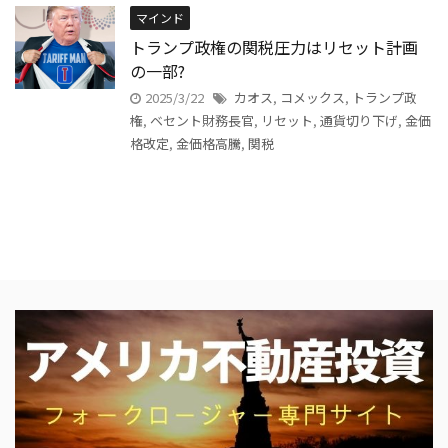
マインド
トランプ政権の関税圧力はリセット計画
の一部?
2025/3/22
カオス
,
コメックス
,
トランプ政
権
,
ベセント財務長官
,
リセット
,
通貨切り下げ
,
金価
格改定
,
金価格高騰
,
関税