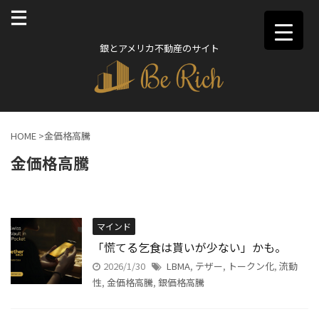
銀とアメリカ不動産のサイト
HOME
>
金価格高騰
金価格高騰
マインド
「慌てる乞食は貰いが少ない」かも。
2026/1/30
LBMA
,
テザー
,
トークン化
,
流動
性
,
金価格高騰
,
銀価格高騰