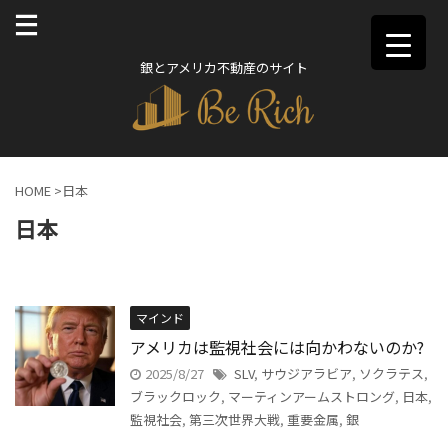
銀とアメリカ不動産のサイト
HOME
>
日本
日本
マインド
アメリカは監視社会には向かわないのか?
2025/8/27
SLV
,
サウジアラビア
,
ソクラテス
,
ブラックロック
,
マーティンアームストロング
,
日本
,
監視社会
,
第三次世界大戦
,
重要金属
,
銀