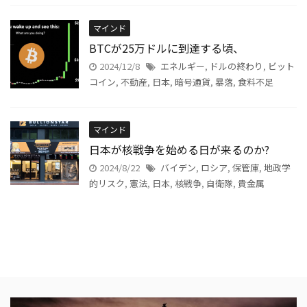
マインド
BTCが25万ドルに到達する頃、
2024/12/8
エネルギー
,
ドルの終わり
,
ビット
コイン
,
不動産
,
日本
,
暗号通貨
,
暴落
,
食料不足
マインド
日本が核戦争を始める日が来るのか?
2024/8/22
バイデン
,
ロシア
,
保管庫
,
地政学
的リスク
,
憲法
,
日本
,
核戦争
,
自衛隊
,
貴金属