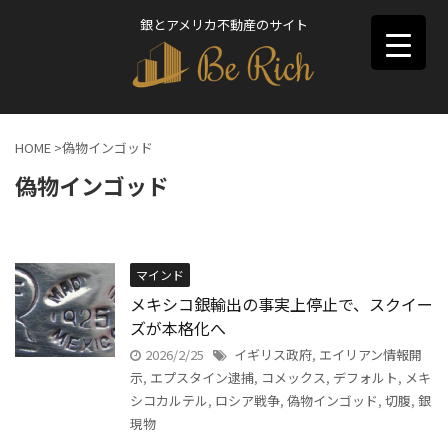
銀とアメリカ不動産のサイト
HOME
>
偽物インゴッド
偽物インゴッド
マインド
メキシコ銀輸出の事実上停止で、スクイー
ズが本格化へ
2026/2/25
イギリス政府
,
エイリアン情報開
示
,
エプスタイン逮捕
,
コメックス
,
デフォルト
,
メキ
シコカルテル
,
ロシア戦争
,
偽物インゴッド
,
切腹
,
銀
現物