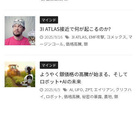
マインド
3I ATLAS接近で何が起こるのか?
2025/9/16
3I ATLAS
,
EMF攻撃
,
コメックス
,
マ
ージンコール
,
価格高騰
,
銀
マインド
ようやく銀価格の高騰が始まる、そして
ロボット+AIの未来
2025/6/5
AI
,
UFO
,
ZPT
,
エイリアン
,
クリフハ
イ
,
ロボット
,
価格高騰
,
秘密の暴露
,
農地
,
銀