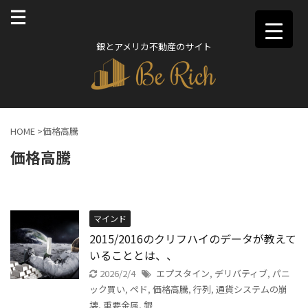
銀とアメリカ不動産のサイト
HOME
>
価格高騰
価格高騰
マインド
2015/2016のクリフハイのデータが教えて
いることとは、、
2026/2/4
エプスタイン
,
デリバティブ
,
パニ
ック買い
,
ペド
,
価格高騰
,
行列
,
通貨システムの崩
壊
,
重要金属
,
銀