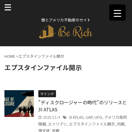
銀とアメリカ不動産のサイト
HOME
>
エプスタインファイル開示
エプスタインファイル開示
マインド
"ディスクロージャーの時代"のリリースと
3I ATLAS
2025/11/4
3I ATLAS
,
UAP
,
UFO
,
アメリカ政府
閉鎖
,
エイリアン
,
エプスタインファイル開示
,
内戦
,
堕天使
,
宗教