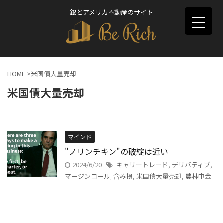
銀とアメリカ不動産のサイト
HOME
>
米国債大量売却
米国債大量売却
マインド
"ノリンチキン"の破綻は近い
2024/6/20
キャリートレード
,
デリバティブ
,
マージンコール
,
含み損
,
米国債大量売却
,
農林中金