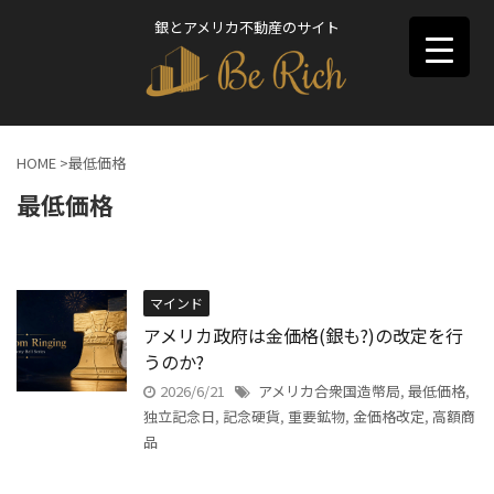
銀とアメリカ不動産のサイト
HOME
>
最低価格
最低価格
マインド
アメリカ政府は金価格(銀も?)の改定を行
うのか?
2026/6/21
アメリカ合衆国造幣局
,
最低価格
,
独立記念日
,
記念硬貨
,
重要鉱物
,
金価格改定
,
高額商
品